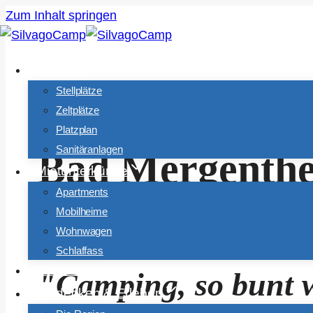
Zum Inhalt springen
Camping
Stellplätze
Willkommen au
Zeltplätze
Platzplan
Sanitäranlagen
Bad Mergenth
Mietunterkünfte
Apartments
Mobilheime
Wohnwagen
Schlaffass
Ein Ausflug in die grüne natur
Gastronomie
"Camping, so bunt 
Entdecken & Erleben