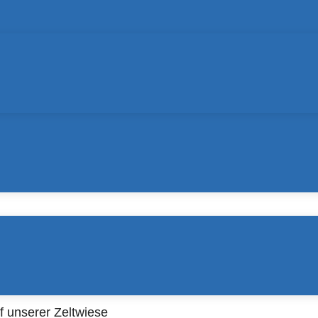
in Bad Mergentheim im lieblichen Taubertal! Direkt am 
er Campingplatz mit 120 Stellplätzen und großer Wiese
 während unsere schön gestalteten Mietunterkünfte Natur 
n- und Internetanschluss
f unserer Zeltwiese