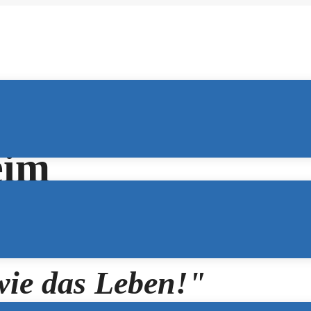
f dem Natur Cam
eim
wie das Leben!"