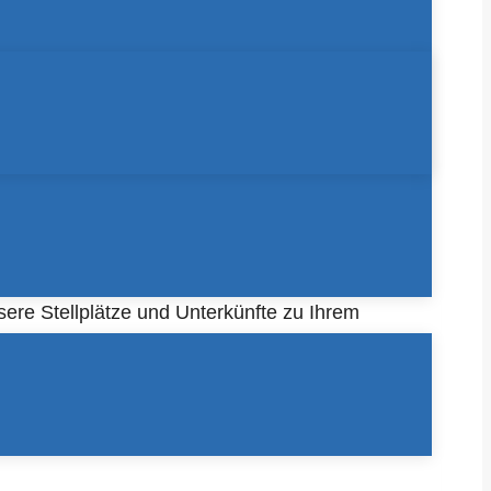
fnehmen möchten.
ere Stellplätze und Unterkünfte zu Ihrem
Buchungen haben, freuen wir uns ebenfalls