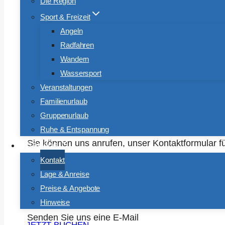
Die Region
Sport & Freizeit
Angeln
Radfahren
Wandern
Wassersport
So nehmen Sie Kont
Veranstaltungen
Familienurlaub
Gruppenurlaub
Wir freuen uns sehr, dass unser Campingangebot
Ruhe & Entspannung
Sie können uns anrufen, unser Kontaktformular f
Service
Wunschreisezeitraum direkt ganz bequem und
si
Kontakt
Lage & Anreise
Falls Sie noch Rückfragen zu unseren Unterkünft
Preise & Angebote
über ihre Nachricht.
Hinweise
Senden Sie uns eine E-Mail