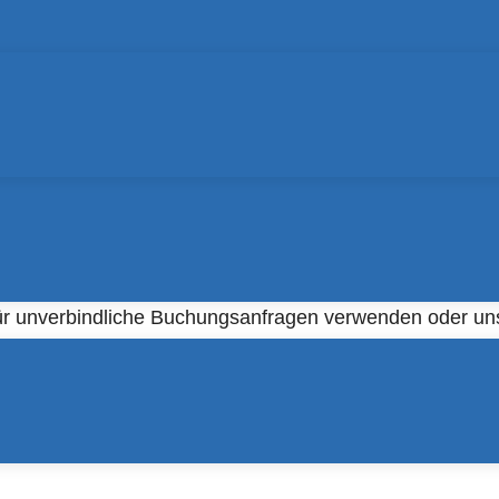
akt mit uns auf!
 Ihr Interesse geweckt hat und Sie mit uns Kontakt au
ür unverbindliche Buchungsanfragen verwenden oder uns
cher online buchen
.
en, den Serviceleistungen oder zu bereits bestehenden 